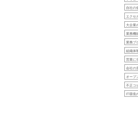
自社の
エクセ
大企業
業務機
業務プ
組織体
営業に
会社の
オープ
不正コ
IT環境