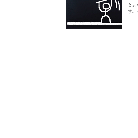
とよ
す。