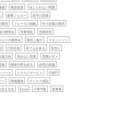
価値
商談放置
信じられない問題
ル
顧客フォロー
若手の営業
の商売
フォーカス戦略
中小企業の商売
能の標準化
営業強化
営業部長
ロセスの標準化
選択と集中
マネジメント
制
IT担当者
何でも出来る
安売り
非協力的
売れない営業
営業がダメ
意義
開発分野を絞る
経営の意義
ンソース
クラウドサービス
IT部門
ピー
情報漏洩
ウイルス感染
の見える化
Excel
IT専門家
新事業