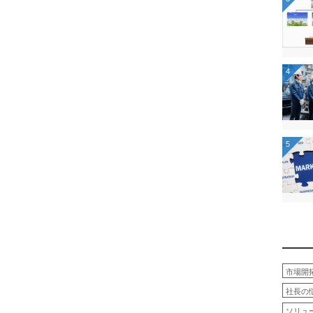
4
5
市場開
社長の
ソリュ