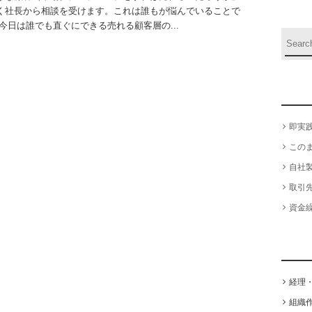
く社長から相談を受けます。これは誰もが悩んでいることで
 今日は誰でも直ぐにできる売れる顧客層の...
即実
この
自社
取引
資金
経理
組織