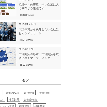
組織作りの序章：中小企業は人
に依存する組織です
10048 views
2016年9月14日
下請体質から脱却したい会社に
おくるメッセージ
8558 views
2015年2月2日
市場開拓の序章：市場開拓を成
功に導くマーケティング
8510 views
タグ
拓
営業の悩み
資金繰り
営業組織
悩み
社長営業
資金繰り表
ーション営業
商談管理
組織営業